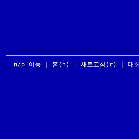
n/p 이동
|
홈(h)
|
새로고침(r)
|
대화