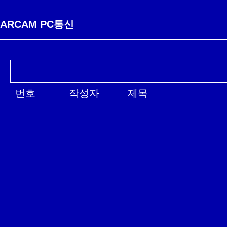
ARCAM PC통신
번호
작성자
제목