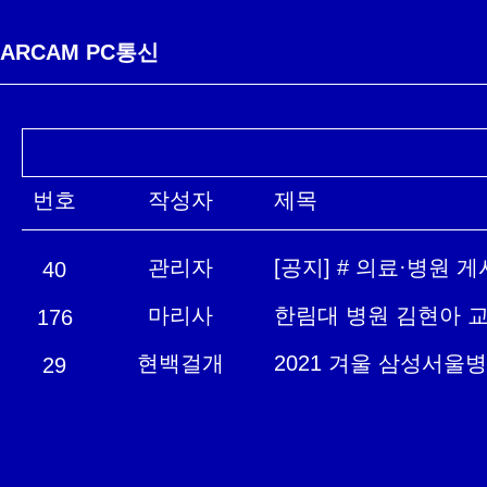
ARCAM PC통신
번호
작성자
제목
관리자
[공지] # 의료·병원 
40
마리사
한림대 병원 김현아 
176
현백걸개
2021 겨울 삼성서울
29