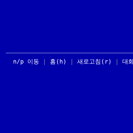
n/p 이동
|
홈(h)
|
새로고침(r)
|
대화