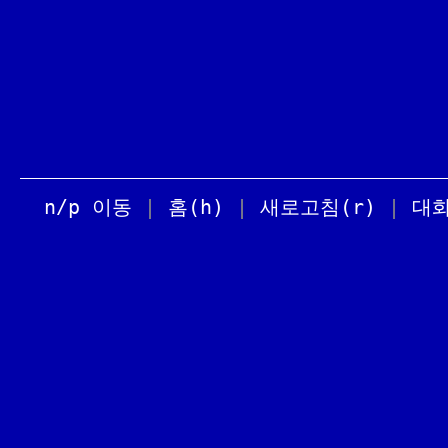
n/p 이동
|
홈(h)
|
새로고침(r)
|
대화