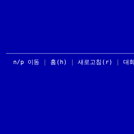
n/p 이동
|
홈(h)
|
새로고침(r)
|
대화