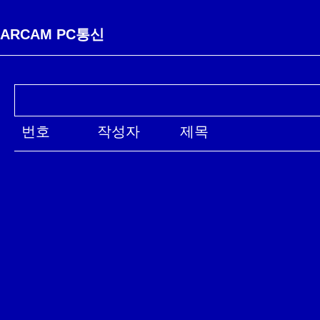
ARCAM PC통신
번호
작성자
제목