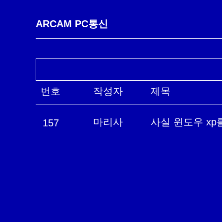
ARCAM PC통신
번호
작성자
제목
마리사
사실 윈도우 x
157