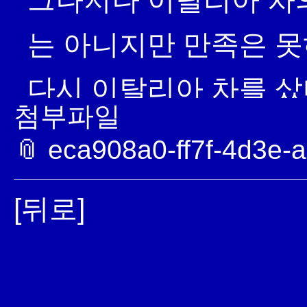
그나저나 이탈리아 차
는 아니지만 만족은 못
다시 이탈리아 차를 샀다
첨부파일
그 묘한 마력을 하루키
📎 eca908a0-ff7f-4d3e-
[뒤로]
이태리 차란...좀 엉성
행이 길다) ..고장이 