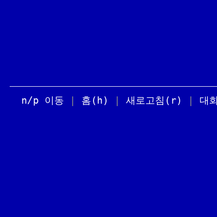
n/p 이동
|
홈(h)
|
새로고침(r)
|
대화