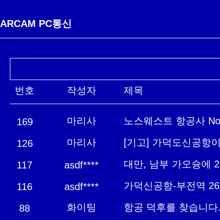
ARCAM PC통신
번호
작성자
제목
마리사
노스웨스트 항공사 North
169
마리사
[기고] 가덕도신공항
126
대만, 남부 가오슝에 
117
asdf****
가덕신공항-부전역 2
116
asdf****
화이팅
항공 덕후를 찾습니다. 
88